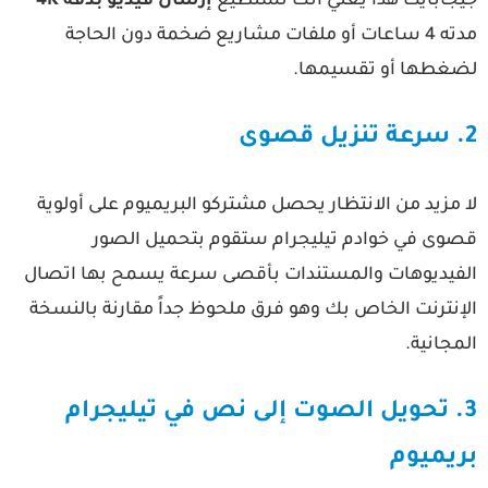
يجابايت
هذا يعني أنك تستطيع
إرسال فيديو بدقة 4K
مدته 4 ساعات أو ملفات مشاريع ضخمة دون الحاجة
ضغطها أو تقسيمها.
قصوى
 مزيد من الانتظار يحصل مشتركو البريميوم على أولوية
صوى في خوادم تيليجرام ستقوم بتحميل الصور
لفيديوهات والمستندات بأقصى سرعة يسمح بها اتصال
لإنترنت الخاص بك وهو فرق ملحوظ جداً مقارنة بالنسخة
مجانية.
3. تحويل الصوت إلى نص في تيليجرام
ريميوم