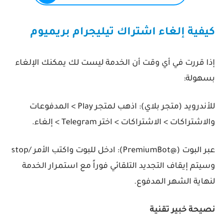
يفية إلغاء اشتراك تيليجرام بريميوم
ذا قررت في أي وقت أن الخدمة ليست لك يمكنك الإلغاء
سهولة:
أندرويد (متجر بلاي):
اذهب لمتجر Play > المدفوعات
لاشتراكات > الاشتراكات > اختر Telegram > إلغاء.
 البوت (@PremiumBot):
ادخل للبوت واكتب الأمر
/stop
يتم إيقاف التجديد التلقائي فوراً مع استمرار الخدمة
هاية الشهر المدفوع.
صيحة خبير تقنية