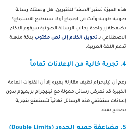
ه الميزة تعتبر "المنقذ" للكثيرين. هل وصلتك رسالة
وتية طويلة وأنت في اجتماع أو لا تستطيع الاستماع؟
ضغطة زر واحدة بجانب الرسالة الصوتية سيقوم الذكاء
لاصطناعي بـ
تحويل الكلام إلى نص مكتوب
بدقة مذهلة
عم اللغة العربية.
علانات تماماً
م أن تيليجرام نظيف مقارنة بغيره إلا أن القنوات العامة
لكبيرة قد تعرض رسائل ممولة مع
تيليجرام بريميوم بدون
لانات
ستختفي هذه الرسائل نهائياً لتستمتع بتجربة
صفح نقية.
Double Limi)