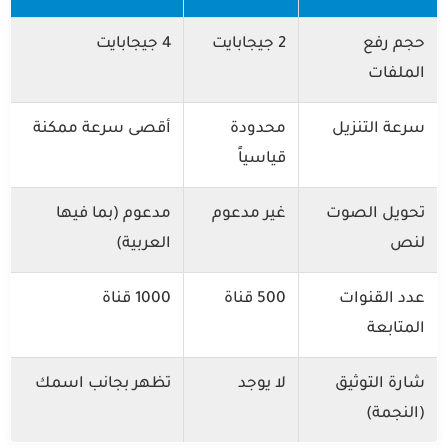
حجم رفع
2 جيجابايت
4 جيجابايت
الملفات
سرعة التنزيل
محدودة
أقصى سرعة ممكنة
قياسياً
تحويل الصوت
غير مدعوم
مدعوم (بما فيها
لنص
العربية)
عدد القنوات
500 قناة
1000 قناة
المتابعة
شارة التوثيق
لا يوجد
تظهر بجانب اسمك
(النجمة)