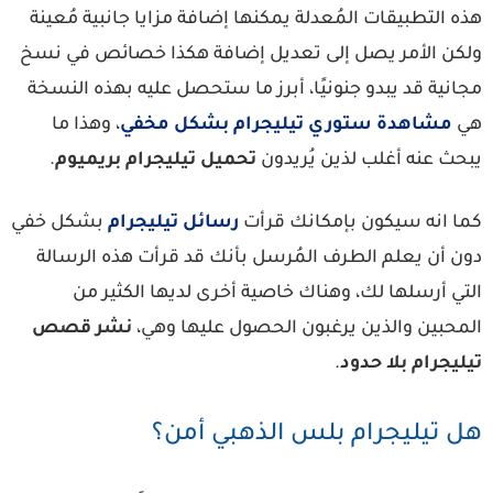
ه التطبيقات المُعدلة يمكنها إضافة مزايا جانبية مُعينة
لكن الأمر يصل إلى تعديل إضافة هكذا خصائص في نسخ
انية قد يبدو جنونيًا، أبرز ما ستحصل عليه بهذه النسخة
ي
مشاهدة ستوري تيليجرام بشكل مخفي
، وهذا ما
حث عنه أغلب لذين يُريدون
تحميل تيليجرام بريميوم
.
ما انه سيكون بإمكانك قرأت
رسائل تيليجرام
بشكل خفي
ون أن يعلم الطرف المُرسل بأنك قد قرأت هذه الرسالة
تي أرسلها لك، وهناك خاصية أخرى لديها الكثير من
لمحبين والذين يرغبون الحصول عليها وهي،
نشر قصص
ليجرام بلا حدود
.
ل تيليجرام بلس الذهبي أمن؟