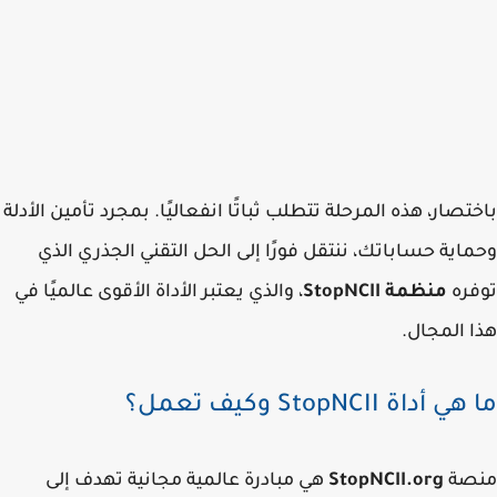
تصار، هذه المرحلة تتطلب ثباتًا انفعاليًا. بمجرد تأمين الأدلة
اية حساباتك، ننتقل فورًا إلى الحل التقني الجذري الذي
فره
منظمة StopNCII
، والذي يعتبر الأداة الأقوى عالميًا في
 المجال.
أداة StopNCII وكيف تعمل؟
صة
StopNCII.org
هي مبادرة عالمية مجانية تهدف إلى