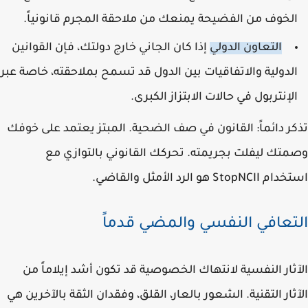
لخوف من الفضيحة يمنعك من ملاحقة المجرم قانونياً.
التعاون الدولي
إذا كان الجاني خارج دولتك، فإن القوانين
لدولية والاتفاقيات بين الدول قد تسمح بملاحقته، خاصة عبر
لإنتربول في حالات الابتزاز الكبرى.
ر دائماً: القانون في صف الضحية. المبتز يعتمد على خوفك
تك ليفلت بجريمته. تحركك القانوني بالتوازي مع
StopN هو الرد الأمثل والقاضي.
تعافي النفسي والمضي قدماً
ثار النفسية لانتهاك الخصوصية قد تكون أشد إيلاماً من
ثار التقنية. الشعور بالعار، القلق، وفقدان الثقة بالآخرين هي