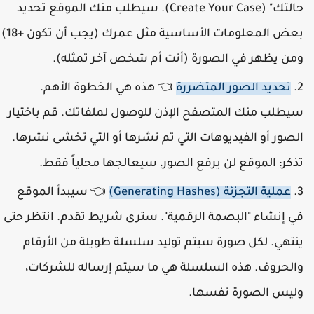
حالتك" (Create Your Case). سيطلب منك الموقع تحديد
بعض المعلومات الأساسية مثل عمرك (يجب أن تكون +18)
من يظهر في الصورة (أنت أم شخص آخر تمثله).
تحديد الصور المتضررة
👈 هذه هي الخطوة الأهم.
يطلب منك المتصفح الإذن للوصول لملفاتك. قم باختيار
لصور أو الفيديوهات التي تم نشرها أو التي تخشى نشرها.
ذكر: الموقع لن يرفع الصور، سيعالجها محلياً فقط.
عملية التجزئة (Generating Hashes)
👈 سيبدأ الموقع
ي إنشاء "البصمة الرقمية". سترى شريط تقدم. انتظر حتى
نتهي. لكل صورة سيتم توليد سلسلة طويلة من الأرقام
الحروف. هذه السلسلة هي ما سيتم إرساله للشركات،
ليس الصورة نفسها.