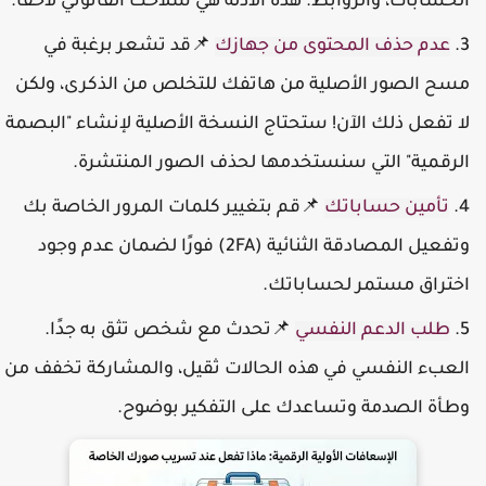
لحسابات، والروابط. هذه الأدلة هي سلاحك القانوني لاحقًا.
عدم حذف المحتوى من جهازك
📌قد تشعر برغبة في
سح الصور الأصلية من هاتفك للتخلص من الذكرى، ولكن
ا تفعل ذلك الآن! ستحتاج النسخة الأصلية لإنشاء "البصمة
لرقمية" التي سنستخدمها لحذف الصور المنتشرة.
تأمين حساباتك
📌قم بتغيير كلمات المرور الخاصة بك
وتفعيل المصادقة الثنائية (2FA) فورًا لضمان عدم وجود
ختراق مستمر لحساباتك.
طلب الدعم النفسي
📌تحدث مع شخص تثق به جدًا.
لعبء النفسي في هذه الحالات ثقيل، والمشاركة تخفف من
طأة الصدمة وتساعدك على التفكير بوضوح.