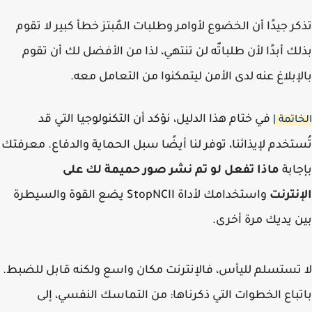
ر جيدًا أن الخضوع لأوامر وطلبات المٌبتز خطأ كبير لا تقوم
ك أبدًا لأن طلباتٌه لن تنتهي، لذا من الأفضل لك أن تقوم
إبلاغ عنه لدى الأمن ليتمكنوا من التعامل معه.
في ختام هذا الدليل، نؤكد أن التكنولوجيا التي قد
اتمة |
تخدم لإيذائنا، توفر لنا أيضًا سبل الحماية والدفاع. معرفتك
ابة
ماذا تفعل لو تم نشر صور حميمة لك على
نترنت
واستخدامك لأداة StopNCII يضع القوة والسيطرة
 يديك مرة أخرى.
تستسلم لليأس، فالإنترنت مكان واسع ولكنه قابل للضبط.
باع الخطوات التي ذكرناها: من التماسك النفسي، إلى