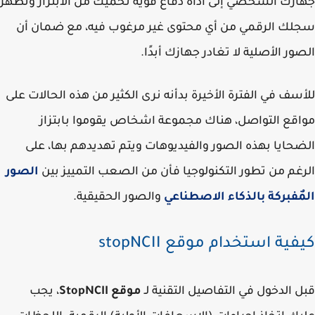
زك الشخصي إلى أداة دفاع قوية تحميك من الابتزاز وتطهر
ك الرقمي من أي محتوى غير مرغوب فيه، مع ضمان أن
ور الأصلية لا تغادر جهازك أبدًا.
سف في الفترة الأخيرة بدأنه نرى الكثير من هذه الحالات على
قع التواصل، هناك مجموعة اشخاص يقوموا بابتزاز
حايا بهذه الصور والفيديوهات ويتم تهديدهم بها، على
غم من تطور التكنولوجيا فأن من الصعب التمييز بين
الصور
ٌفبركة بالذكاء الاصطناعي
والصور الحقيقية.
ية استخدام موقع stopNCII
 الدخول في التفاصيل التقنية لـ
موقع StopNCII
، يجب