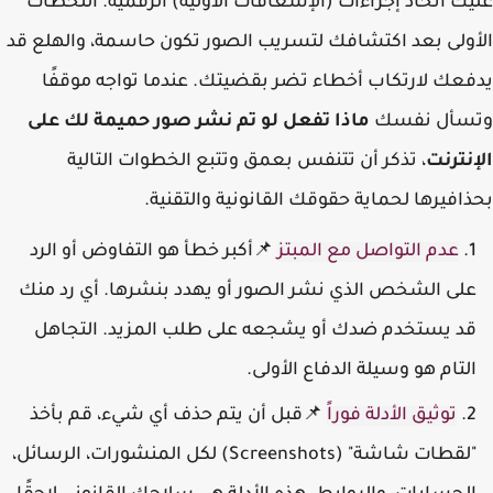
ك اتخاذ إجراءات (الإسعافات الأولية) الرقمية. اللحظات
ولى بعد اكتشافك لتسريب الصور تكون حاسمة، والهلع قد
عك لارتكاب أخطاء تضر بقضيتك. عندما تواجه موقفًا
سأل نفسك
ماذا تفعل لو تم نشر صور حميمة لك على
نترنت
، تذكر أن تتنفس بعمق وتتبع الخطوات التالية
افيرها لحماية حقوقك القانونية والتقنية.
عدم التواصل مع المبتز
📌أكبر خطأ هو التفاوض أو الرد
لى الشخص الذي نشر الصور أو يهدد بنشرها. أي رد منك
د يستخدم ضدك أو يشجعه على طلب المزيد. التجاهل
لتام هو وسيلة الدفاع الأولى.
توثيق الأدلة فوراً
📌قبل أن يتم حذف أي شيء، قم بأخذ
"لقطات شاشة" (Screenshots) لكل المنشورات، الرسائل،