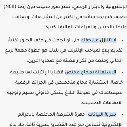
الإلكترونية والابتزاز الرقمي. نشر صور حميمة دون رضا (NCII)
ف كجريمة جنائية في الكثير من التشريعات، ويعاقب
ها بالحبس والغرامات المالية الكبيرة.
لا تتنازل عن حقك
حتى لو نجحت في حذف الصور تقنياً،
قديم بلاغ لمباحث الإنترنت في بلدك هو خطوة مهمة لردع
لجاني ومنعه من تكرار فعلته مع ضحايا آخرين.
الاستعانة بمحامٍ مختص
قضايا الإنترنت لها طبيعة
اصة. استشارة محامٍ متخصص في الجرائم الرقمية
يساعدك في صياغة البلاغ بشكل قانوني سليم وتوجيه
لاتهامات الصحيحة.
سرية البيانات
أجهزة الشرطة المختصة بالجرائم
لإلكترونية تتعامل مع هذه القضايا بسرية تامة، فلا تدع