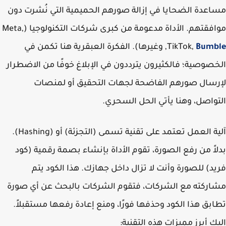
عدة الضحايا في إزالة صورهم الحميمية التي نُشرت دون
موافقتهم. الأداة مدعومة من كبرى شركات التكنولوجيا (Meta,
Bumb
TikTok,
, وغيرها). الفكرة العبقرية هنا تكمن في
صوصية؛ فالكثيرون يترددون في الإبلاغ خوفًا من الاضطرار
سال صورهم الفاضحة لجهات التحقيق أو لمنصات
واصل، وهنا يأتي الحل السحري.
آلية العمل تعتمد على تقنية تسمى (التجزئة) أو (Hashing).
اً من رفع الصورة، تقوم الأداة بإنشاء بصمة رقمية (كود
د) للصورة وأنت لا تزال داخل جهازك. هذا الكود يتم
ركته مع الشركات، فتقوم الشركات بالبحث عن أي صورة
بق هذا الكود وحذفها فورًا، ومنع إعادة رفعها مستقبلاً.
ك أبرز مميزات هذه التقنية: