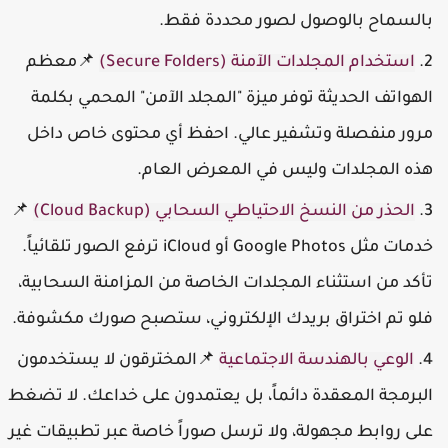
السماح بالوصول لصور محددة فقط.
استخدام المجلدات الآمنة (Secure Folders)
📌معظم
لهواتف الحديثة توفر ميزة "المجلد الآمن" المحمي بكلمة
رور منفصلة وتشفير عالي. احفظ أي محتوى خاص داخل
ذه المجلدات وليس في المعرض العام.
الحذر من النسخ الاحتياطي السحابي (Cloud Backup)
📌
خدمات مثل Google Photos أو iCloud ترفع الصور تلقائياً.
أكد من استثناء المجلدات الخاصة من المزامنة السحابية،
لو تم اختراق بريدك الإلكتروني، ستصبح صورك مكشوفة.
الوعي بالهندسة الاجتماعية
📌المخترقون لا يستخدمون
لبرمجة المعقدة دائماً، بل يعتمدون على خداعك. لا تضغط
لى روابط مجهولة، ولا ترسل صوراً خاصة عبر تطبيقات غير