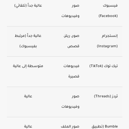
فيسبوك
صور
عالية جداً (تلقائي)
(Facebook)
وفيديوهات
إنستجرام
صور، ريلز،
عالية جداً (مرتبط
(Instagram)
قصص
بفيسبوك)
تيك توك (TikTok)
فيديوهات
متوسطة إلى عالية
قصيرة
ثردز (Threads)
صور
عالية
وفيديوهات
Bumble (تطبيق
صور الملف
عالية