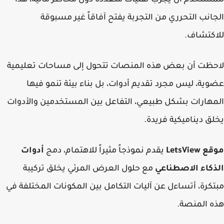
ستخدم أن يجرب تقنيات متعددة دون مخاطر مالية، هذا
انب التحرري من التجربة يفتح آفاقاً غير مسبوقة
كتشاف.
ظت أن بعض هذه المنصات تتحول إلى مساحات تعليمية
ية، ليس مجرد تقديم أدوات، بل بناء بيئة تنمو فيها
هارات بشكل طبيعي، التفاعل بين المستخدمين والأدوات
ق ديناميكية فريدة.
LetsView
يقدم نموذجاً مثيراً للاهتمام، دمج
أدوات
كاء الاصطناعي
مع حلول العرض المرئي يخلق تركيبة
كرة، أتساءل عن آليات التكامل بين المكونات المختلفة في
 المنصة.