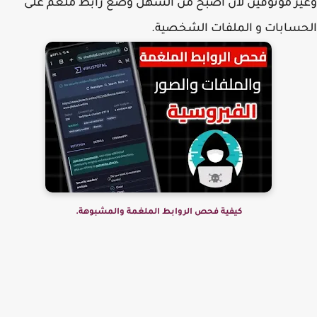
ر موثوقين لأن أصبح من السهل وضع رابط ملغم على
سابات و الملفات الشخصية.
كيفية فحص الروابط الملغمة والمشبوهة.