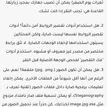
غرات يوم الصفر) يمكن أن تصيب جهازك بمجرد زيارتها.
لقاعدة هي: تجنب النقر إذا كنت تشك.
هل استخدام أدوات تقصير الروابط آمن دائماً؟
أدوات
قصير الروابط نفسها ليست ضارة، ولكن المحتالين
سيئون استخدامها لإخفاء الوجهات الضارة. لا تثق برابط
ختصر من مصدر غير معروف أو مشبوه. استخدم أدوات
فك التقصير" لفحص الوجهة الأصلية قبل النقر.
هل يمكن أن تكون الصور (.jpg, .png) ملغمة؟
نعم، على
لرغم من أنها أقل شيوعاً من الملفات الأخرى. يمكن إخفاء
عليمات برمجية ضارة داخل ملفات الصور (تقنية تعرف بـ
Steganography)، أو يمكن تسمية ملف ضار بامتداد مزدوج
ثل
image.jpg.exe
لخداعك. كن حذراً عند تحميل الصور من