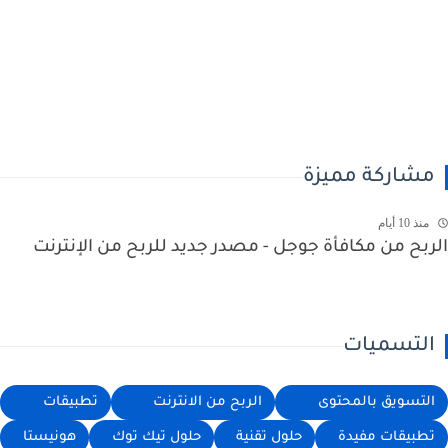
شاركة مميزة
منذ 10 أيام
بح من مكافأة جوجل - مصدر جديد للربح من الإنترنت
لتسميات
لتسويق بالمحتوى
الربح من الانترنت
تطبيقات
طبيقات مفيدة
حلول تقنية
حلول تيك توك
هونيستا